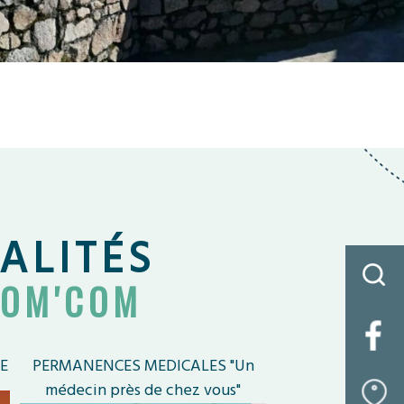
ALITÉS
OM'COM
E
PERMANENCES MEDICALES "Un
SENIORS : DE
médecin près de chez vous"
NATURE